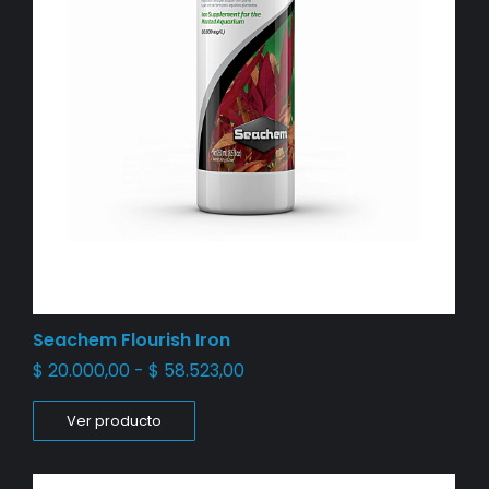
Seachem Flourish Iron
$
20.000,00
-
$
58.523,00
Ver producto