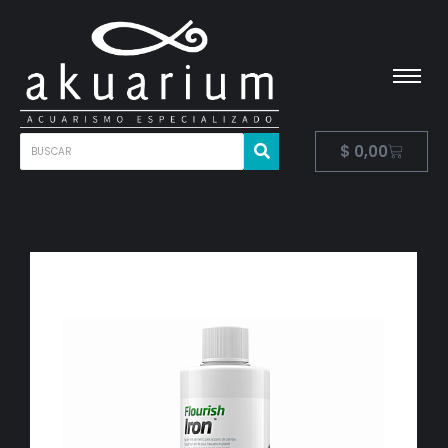
$
0,00