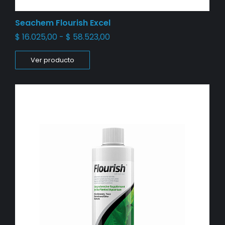
Seachem Flourish Excel
$
16.025,00
-
$
58.523,00
Ver producto