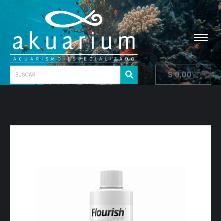
$
0,00