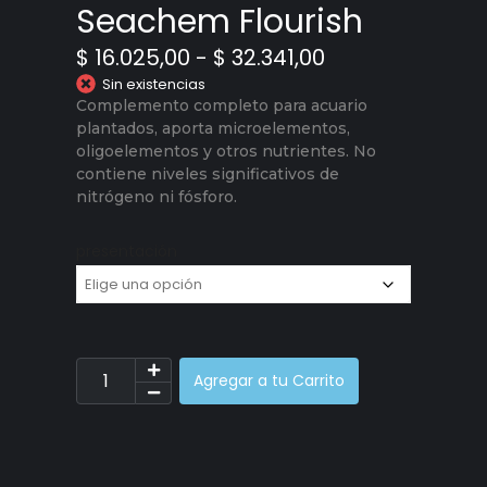
Seachem Flourish
$
16.025,00
-
$
32.341,00
Sin existencias
Complemento completo para acuario
plantados, aporta microelementos,
oligoelementos y otros nutrientes. No
contiene niveles significativos de
nitrógeno ni fósforo.
presentación
Agregar a tu Carrito