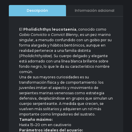
Información adicional
Descripción
El
Pholidichthys leucotaenia
, conocido como
Gobio Convicto
o
Convict Blenny
, es un pez marino
singular, a menudo confundido con un gobio por su
forma alargada y hábitos bentónicos, aunque en
realidad pertenece a una familia distinta
(
Pholidichthyidae
). Su cuerpo delgado y elegante
está adornado con una línea blanca brillante sobre
fondo negro, lo que le da su característico nombre
común.
Una de sus mayores curiosidades es su
transformación física y de comportamiento: los
juveniles imitan el aspecto y movimiento de
serpientes marinas venenosas como estrategia
defensiva, desplazándose en grupos que simulan un
cuerpo serpenteante. A medida que crecen, se
vuelven más solitarios y adquieren un rol más
importante como limpiadores del sustrato.
Tamaño máximo:
Hasta 15–20 cm en cautiverio
Parámetros ideales del acuario: