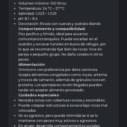
Volumen mínimo: 100 litros
Temperatura: 24 °C – 27 °C
Salinidad: 1.023 – 1.025
pH: 8.1 – 8.4
Decoración: Rocas con cuevas y sustrato blando
Comportamiento y compatibilidad:
Pez pacífico y tímido, ideal para acuarios
comunitarios tranquilos. Puede escarbar en el
sustrato y excavar túneles en busca de refugio, por
lo que se recomienda fijar bien las rocas. Vive en
pareja o pequeño grupo. No daña corales ni otros
peces.
Alimentación:
Omnívoro con preferencia por dieta carnívora.
Acepta alimentos congelados como mysis, artemia
y trozos de camarón, además de gránulos ricos en
proteína. Los ejemplares recién llegados pueden
tardar en aceptar alimento procesado.
Cuidados especiales:
Necesita zonas con cobertura rocosa y escondites.
Puede colapsar estructuras si excava bajo rocas mal
colocadas.
No es agresivo, pero puede intimidarse si se lo
mantiene con peces muy activos o agresivos.
En grupo, desarrolla comportamientos sociales