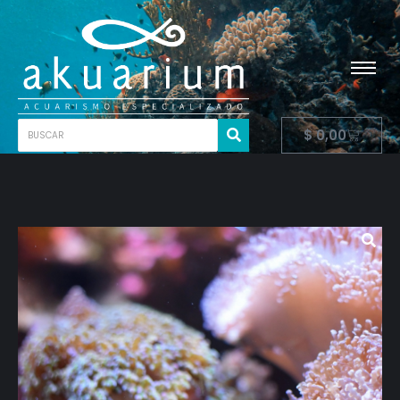
$
0,00