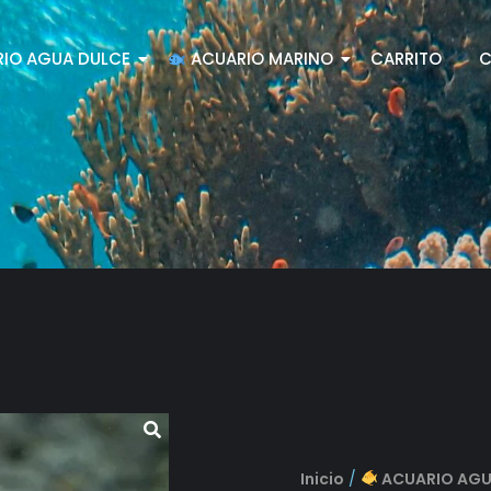
IO AGUA DULCE
ACUARIO MARINO
CARRITO
C
Inicio
/
ACUARIO AGU