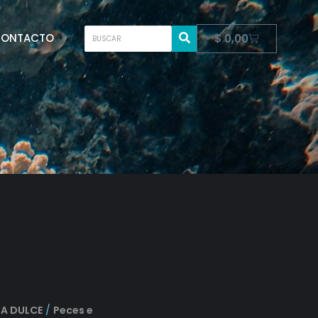
ONTACTO
$
0,00
A DULCE
/
Peces e