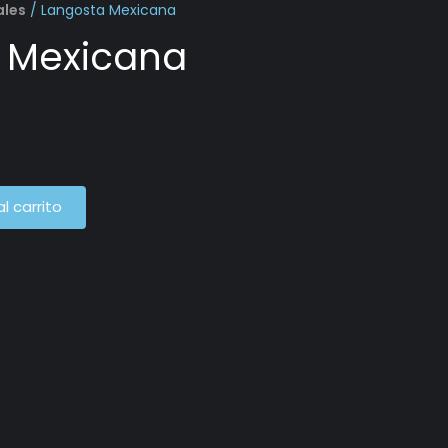
ales
/ Langosta Mexicana
 Mexicana
al carrito