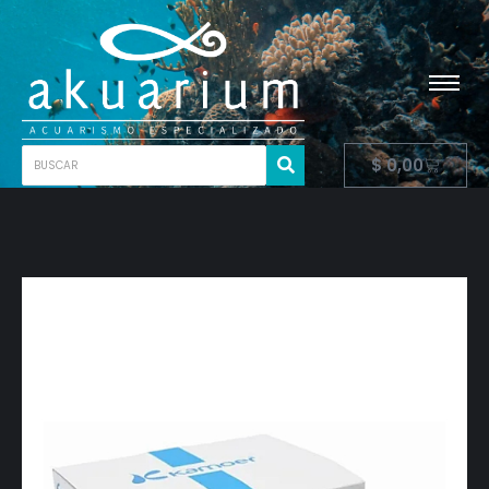
$
0,00