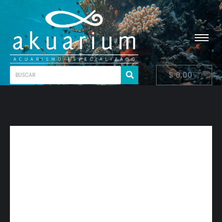
$
0,00