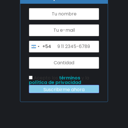
+54
Argentina +54
Acepto los
términos
y la
política de privacidad
Suscribirme ahora