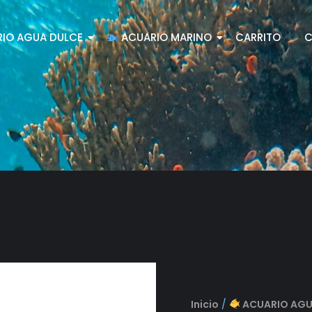
IO AGUA DULCE
ACUARIO MARINO
CARRITO
C
Inicio
/
ACUARIO AGU