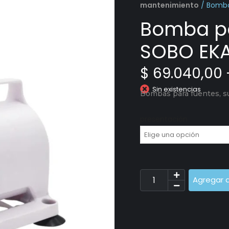
mantenimiento
/ Bomba
Bomba p
SOBO EK
$
69.040,00
Sin existencias
Bombas para fuentes, s
presentación
Agregar a