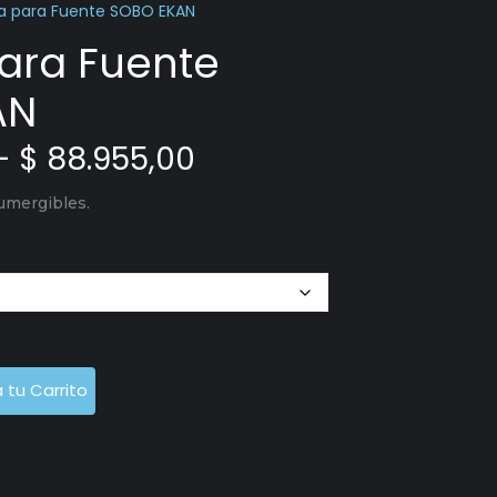
 para Fuente SOBO EKAN
ara Fuente
AN
-
$
88.955,00
umergibles.
 tu Carrito