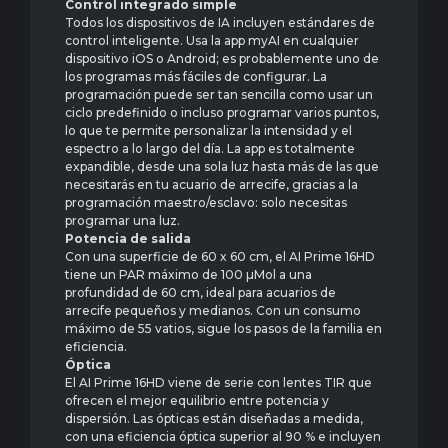
Control integrado simple
Todos los dispositivos de IA incluyen estándares de
control inteligente. Usa la app myAI en cualquier
dispositivo iOS o Android; es probablemente uno de
los programas más fáciles de configurar. La
programación puede ser tan sencilla como usar un
ciclo predefinido o incluso programar varios puntos,
lo que te permite personalizar la intensidad y el
espectro a lo largo del día. La app es totalmente
expandible, desde una sola luz hasta más de las que
necesitarás en tu acuario de arrecife, gracias a la
programación maestro/esclavo: solo necesitas
programar una luz.
Potencia de salida
Con una superficie de 60 x 60 cm, el AI Prime 16HD
tiene un PAR máximo de 100 µMol a una
profundidad de 60 cm, ideal para acuarios de
arrecife pequeños y medianos. Con un consumo
máximo de 55 vatios, sigue los pasos de la familia en
eficiencia.
Óptica
El AI Prime 16HD viene de serie con lentes TIR que
ofrecen el mejor equilibrio entre potencia y
dispersión. Las ópticas están diseñadas a medida,
con una eficiencia óptica superior al 90 % e incluyen