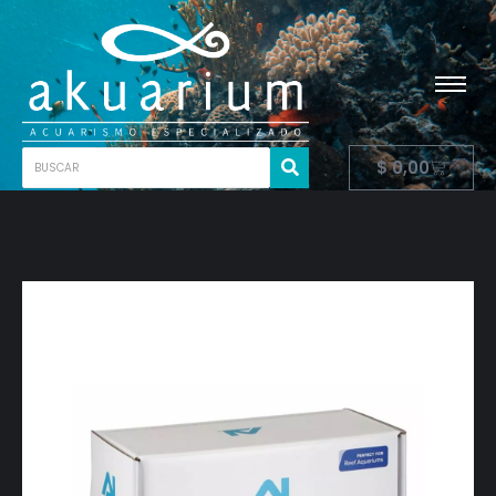
$
0,00