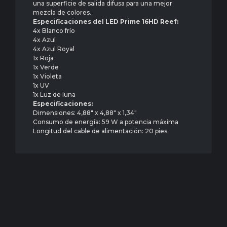
una superficie de salida difusa para una mejor
mezcla de colores.
Especificaciones del LED Prime 16HD Reef:
4x Blanco frío
4x Azul
4x Azul Royal
1x Roja
1x Verde
1x Violeta
1x UV
1x Luz de luna
Especificaciones:
Dimensiones: 4,88″ x 4,88″ x 1,34″
Consumo de energía: 59 W a potencia máxima
Longitud del cable de alimentación: 20 pies