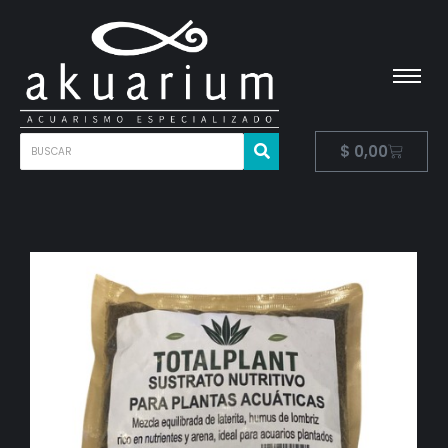
$
0,00