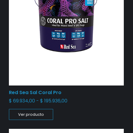
Red Sea Sal Coral Pro
$
69.934,00
-
$
195.936,00
Ver producto