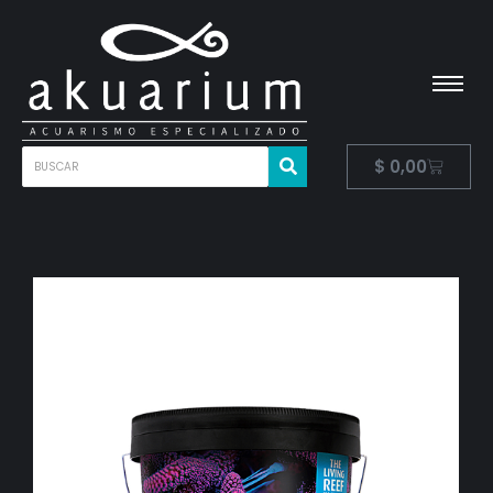
$
0,00