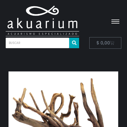
$
0,00