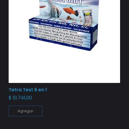
Tetra Test 6 en 1
$
51.741,00
Agregar