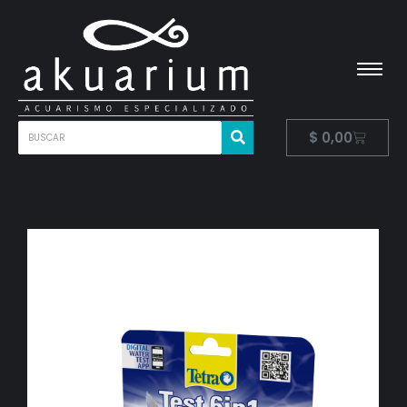
$
0,00