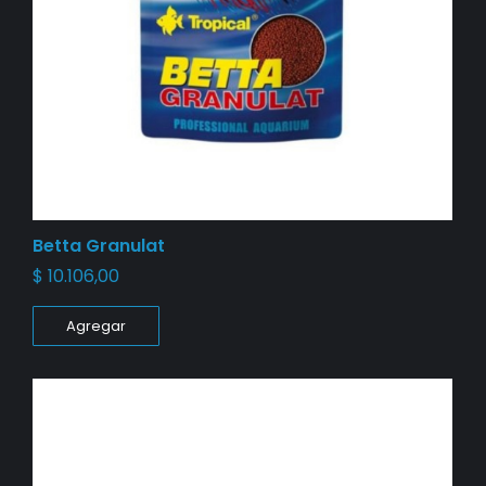
Betta Granulat
$
10.106,00
Agregar