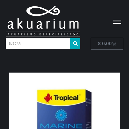
$
0,00