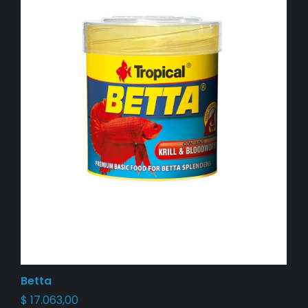
Betta
$
17.063,00