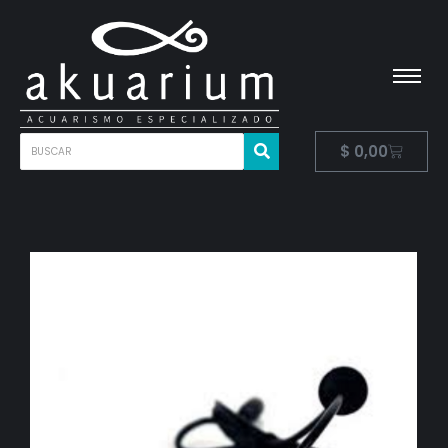
$
0,00