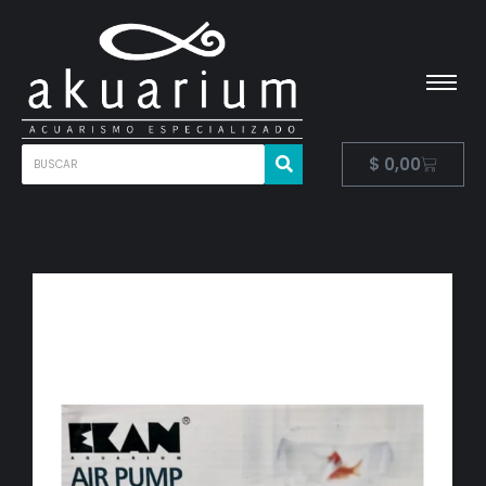
$
0,00