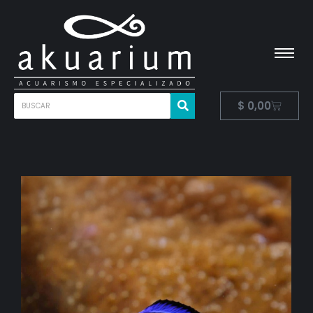
$
0,00