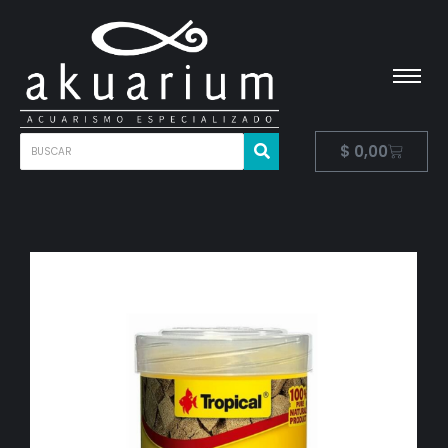
$
0,00