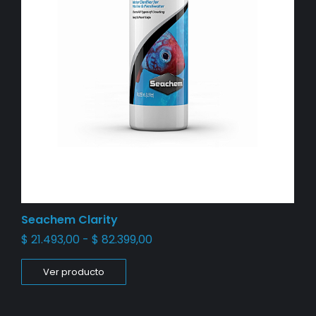
Seachem Clarity
$
21.493,00
-
$
82.399,00
Ver producto