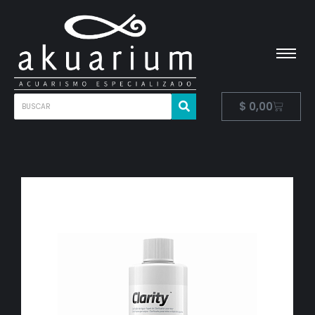
$
0,00