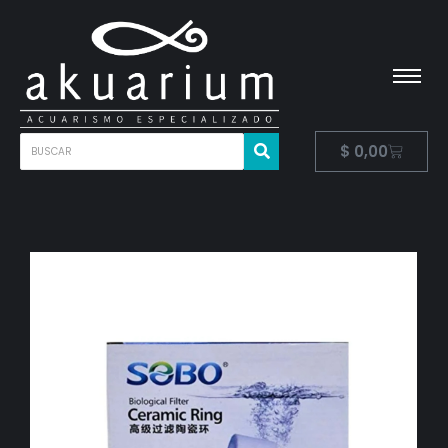
$
0,00