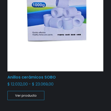
Anillos cerámicos SOBO
$
12.032,00
-
$
23.069,00
Ver producto