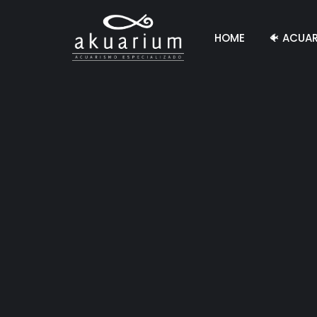
HOME
🐠 ACUA