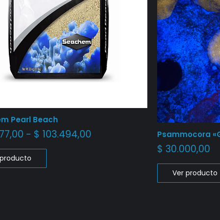
m Pearl Beach
77,00
-
$
103.494,00
Psammocora «G
$
30.000,00
 producto
Ver producto