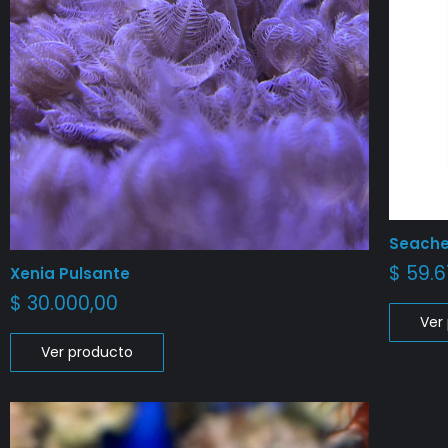
Seache
$
59.6
Xenia Pulsante
$
30.000,00
Ver
Ver producto