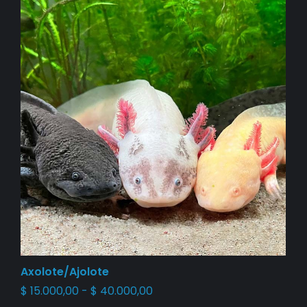
Axolote/Ajolote
$
15.000,00
-
$
40.000,00