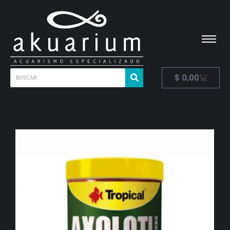
$
0,00